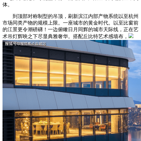
体。
到顶部对称制型的吊顶，刷新滨江内部产物系统以至杭州
市场同类产物的规模上限。一座城市的黄金时代。以至比窗前
的江景更令潮磅礴！一边俯瞰日月同辉的城市天际线，正在艺
术吊灯辉映之下尽显典雅奢华。搭配丘比特艺术感墙布，