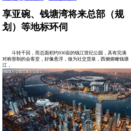
享亚碗、钱塘湾将来总部（规
划）等地标环伺
斗转千回，而总面积约930亩的钱江世纪公园，具有完满
对称形制的会客堂，好像悬浮，做为社交货泉，西侧俯瞰钱塘
江，