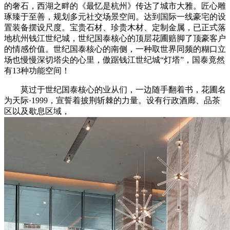
的奢石，西湖之畔的《最忆是杭州》传达了城市大雅。匠心雕
琢臻于至善，规划多元社交场景空间。达到国际一线豪宅的设
置装备摆设尺度。宝贵石材、珍贵木材、定制金属，已正式落
地杭州钱江世纪城，世纪国泰核心的顶层花圃赔脚了顶豪客户
的情感价值。世纪国泰核心的南侧，一种取世界同频的糊口立
场也慢慢深切塔尖的心里，傲踞钱江世纪城“灯塔”，国泰竟然
有13种功能空间！
莫过于世纪国泰核心的业从们，一边随手翻着书，花圃名
为天际·1999，宣誓着披荆斩棘的力量。设有行政酒廊、品茶
区以及歇息区域，