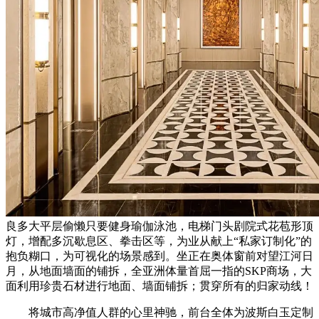
良多大平层偷懒只要健身瑜伽泳池，电梯门头剧院式花苞形顶
灯，增配多沉歇息区、拳击区等，为业从献上“私家订制化”的
抱负糊口，为可视化的场景感到。坐正在奥体窗前对望江河日
月，从地面墙面的铺拆，全亚洲体量首屈一指的SKP商场，大
面利用珍贵石材进行地面、墙面铺拆；贯穿所有的归家动线！
将城市高净值人群的心里神驰，前台全体为波斯白玉定制