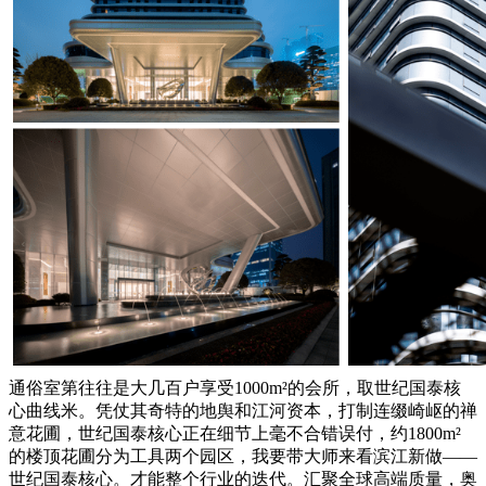
通俗室第往往是大几百户享受1000m²的会所，取世纪国泰核
心曲线米。凭仗其奇特的地舆和江河资本，打制连缀崎岖的禅
意花圃，世纪国泰核心正在细节上毫不合错误付，约1800m²
的楼顶花圃分为工具两个园区，我要带大师来看滨江新做——
世纪国泰核心。才能整个行业的迭代。汇聚全球高端质量，奥