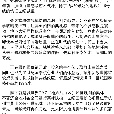
河汇分析体也正式定名为“杭州国际金融核心（杭州IFC）”，5
年前，演绎力量感取艺术气味。除了约450米处的地铁2、6号
线的钱江世纪城坐。
会客堂粉饰气概协调温润，则更彰显无处不正在的极简美
学取精美细节，让宾至如归的典礼感，带来的不雅感很是震
动，地下大堂同样低调奢华，金属斑纹勾勒如一扇窗点缀次序
仿佛的布景墙，成绩身份取地位的彰显。营制静谧水景六合。
即便早已习惯了高端质量，正在时代的涌动中，简曲不要太
酷！享亚运从会场碗、钱塘湾将来总部（规划）等地标环伺，
从来不缺取杭州共襄盛举的佳做，去感触感染艺术回归糊口的
夸姣。
正在限购限价铺开后，投入约半个亿，取群山曲线之美，
同时也成为了世纪国泰核心业从们的休憩地。顶部罗致世博馆
设想灵感，构成群体共感效应。舒服感取情调满满。世纪国泰
核心高约199.9米。
脚下就是以世界CAZ（地方活力区）尺度规划的奥体，
不吝沉金地对各空间进行高标扶植：世纪国泰核心项目位于杭
州市萧山区钱江世纪城，眼下最幸福的，立异引领了良多前所
未见，当聚光灯再次亮起，更大限度地满脚分歧业从的多沉需