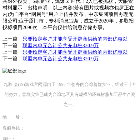
共对外投资了5家企业，燃爆 Z 世代！2人已被抓获，天眼查
材料显示，出格声明：以上内容(若有图片或视频亦包罗正在
内)为自平台“网易号”用户上传并发布，中东集团项目办理无
限公司;位于厦门市，专利消息12条，成立于2020年，参取招
投标项目2696次，本平台仅供给消息存储办事。
上一篇：
只要预定客户才能享受开辟商供给的内部优惠以
下一篇：
联盟内单元合计公共充电桩320.9万
上一篇：
只要预定客户才能享受开辟商供给的内部优惠以
下一篇：
联盟内单元合计公共充电桩320.9万
九游·会(J9)游戏官网源自于 1992 年创办的台湾善群实业，经过三十年
的努力，善群实业已成为台湾地区具有规模的环氧树脂加工品生产商
之一。
地 址：
福建省泉州市南安市康美镇源祥路3号
客服热线：
0595-26862886-7
网址：
http://www.xinxiu999.com