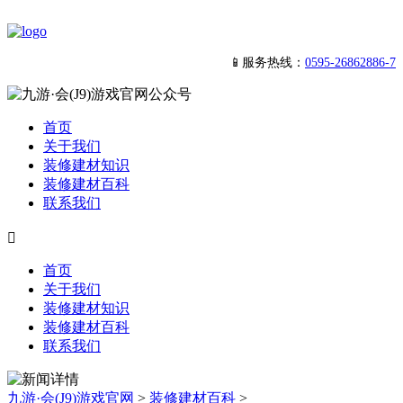
📱服务热线：
0595-26862886-7
首页
关于我们
装修建材知识
装修建材百科
联系我们

首页
关于我们
装修建材知识
装修建材百科
联系我们
九游·会(J9)游戏官网
>
装修建材百科
>