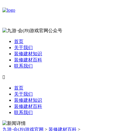
首页
关于我们
装修建材知识
装修建材百科
联系我们

首页
关于我们
装修建材知识
装修建材百科
联系我们
九游·会(J9)游戏官网
>
装修建材百科
>