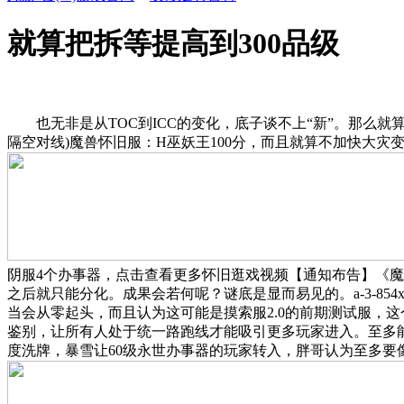
就算把拆等提高到300品级
也无非是从TOC到ICC的变化，底子谈不上“新”。那么就算
隔空对线)魔兽怀旧服：H巫妖王100分，而且就算不加快大灾
阴服4个办事器，点击查看更多怀旧逛戏视频【通知布告】《魔兽世
之后就只能分化。成果会若何呢？谜底是显而易见的。a-3-854x.pn
当会从零起头，而且认为这可能是摸索服2.0的前期测试服，
鉴别，让所有人处于统一路跑线才能吸引更多玩家进入。至多能享
度洗牌，暴雪让60级永世办事器的玩家转入，胖哥认为至多要