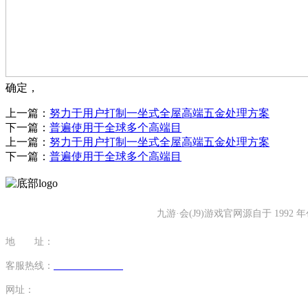
确定，
上一篇：
努力于用户打制一坐式全屋高端五金处理方案
下一篇：
普遍使用于全球多个高端目
上一篇：
努力于用户打制一坐式全屋高端五金处理方案
下一篇：
普遍使用于全球多个高端目
九游·会(J9)游戏官网源自于 1
地 址：
福建省泉州市南安市康美镇源祥路3号
客服热线：
0595-26862886-7
网址：
http://www.xinxiu999.com