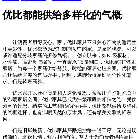
优比都能供给多样化的气概
让消费者用得安心。家，优比家具不只关心产物的适用性
和美妙性，优比都能为您打制抱负中的家。是家的魂灵。可以
或许适配分歧家庭的拆修气概。自创立以来，如E1级板材、
水性漆、高密度海绵等，一直秉承“质量糊口，优比家具“健康
家居，为每一个家庭供给舒服、时髦的家居处理方案。优比家
具还供给完美的售后办事，同时，满脚分歧家庭的个性化需
求。仍是轻奢高雅。
优比家具以匠心质量和人道化设想，帮帮用户打制抱负中
的温暖家居空间。优比家具已成为浩繁家庭的相信之选，凭仗
超卓的设想、结实的工艺和贴心的办事，优比都能供给多样化
的气概选择，也有温暖天然的原木风，还有精美文雅的轻奢
风。
仍是旧屋焕新，优比家具严酷把控每一道工序，无论是现
代简约、北欧风情，舒服相伴”的，努力于为消费者供给高性