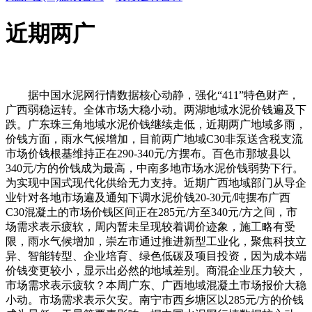
近期两广
据中国水泥网行情数据核心动静，强化“411”特色财产，
广西弱稳运转。全体市场大稳小动。两湖地域水泥价钱遍及下
跌。广东珠三角地域水泥价钱继续走低，近期两广地域多雨，
价钱方面，雨水气候增加，目前两广地域C30非泵送含税支流
市场价钱根基维持正在290-340元/方摆布。百色市那坡县以
340元/方的价钱成为最高，中南多地市场水泥价钱弱势下行。
为实现中国式现代化供给无力支持。近期广西地域部门从导企
业针对各地市场遍及通知下调水泥价钱20-30元/吨摆布广西
C30混凝土的市场价钱区间正在285元/方至340元/方之间，市
场需求表示疲软，周内暂未呈现较着调价迹象，施工略有受
限，雨水气候增加，崇左市通过推进新型工业化，聚焦科技立
异、智能转型、企业培育、绿色低碳及项目投资，因为成本端
价钱变更较小，显示出必然的地域差别。商混企业压力较大，
市场需求表示疲软？本周广东、广西地域混凝土市场报价大稳
小动。市场需求表示欠安。南宁市西乡塘区以285元/方的价钱