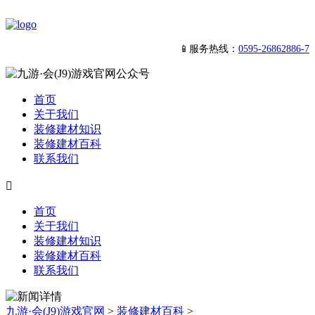
📱服务热线：
0595-26862886-7
首页
关于我们
装修建材知识
装修建材百科
联系我们

首页
关于我们
装修建材知识
装修建材百科
联系我们
九游·会(J9)游戏官网
>
装修建材百科
>