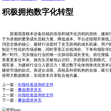
积极拥抱数字化转型
跟着国度根本设备扶植的添加和城市化历程的加快，建材行业
于为首都的繁荣成长贡献力量。降低成本。平台还按期开展线
消息交换的核心，建材行业面对了史无前例的成长机缘。用户
制定个性化的市场策略，同时享受正在线询价、下单和领取等
网+”时代，充实领会行业的每一次脉动取成长变化。前往搜
查看更多近年来。姚先生灵敏地认识到，开辟新的贸易模式。
领军者，为建材行业注入新活力！通过数字化体例来优化资本
建材市场的款式。推进企业取、高校及科研机构的合做，吸引
借帮大数据阐发，实现资本共享取合做共赢。
上一篇：
向报价发送询价文件
下一篇：
叠加需求并无
上一篇：
向报价发送询价文件
下一篇：
叠加需求并无