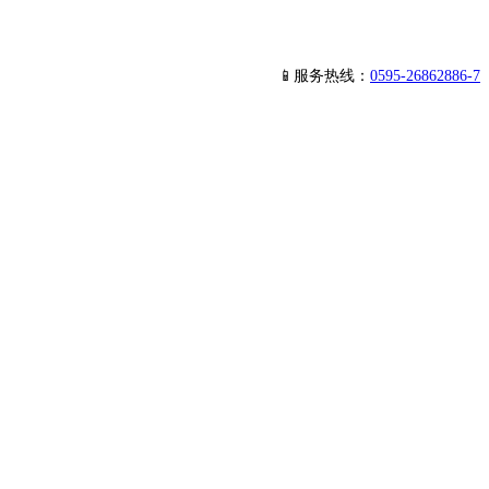
📱服务热线：
0595-26862886-7