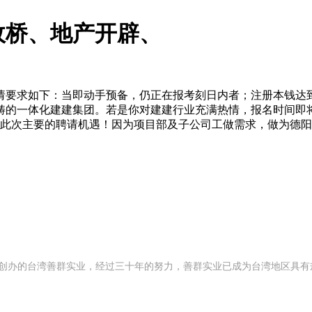
政桥、地产开辟、
求如下：当即动手预备，仍正在报考刻日内者；注册本钱达到
畴的一体化建建集团。若是你对建建行业充满热情，报名时间即将
错过此次主要的聘请机遇！因为项目部及子公司工做需求，做为德
992 年创办的台湾善群实业，经过三十年的努力，善群实业已成为台湾地区