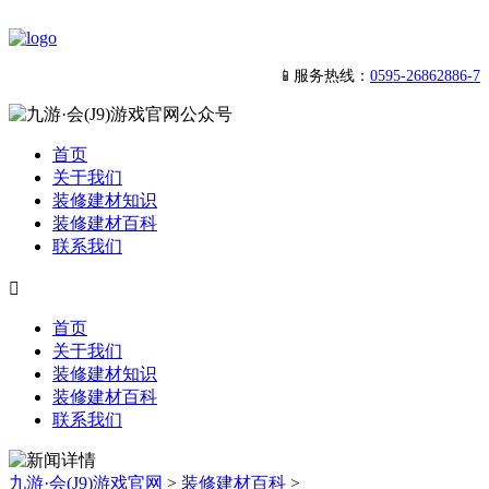
📱服务热线：
0595-26862886-7
首页
关于我们
装修建材知识
装修建材百科
联系我们

首页
关于我们
装修建材知识
装修建材百科
联系我们
九游·会(J9)游戏官网
>
装修建材百科
>