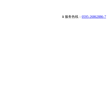
📱服务热线：
0595-26862886-7