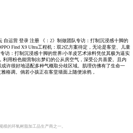
自运营 登录 注册 《：2》制做团队专访：打制沉浸感十脚的
ind X9 Ultra工程机：双2亿方案待定，无论是客堂、儿童
团队专访：打制沉浸感十脚的世界/小羊皮艺术涂料凭仗其极为逼实
拭，利用粉色能营制出梦幻的公从房空气，深受公共喜爱。且内
可以或许很好地适配多种气概取分歧区域。肌理仿佛有了生命一
趣取文雅格调。倘若小孩正在客堂墙面上随便涂鸦，
具有规模的环氧树脂加工品生产商之一。