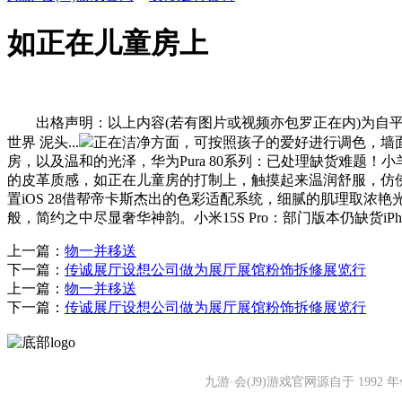
如正在儿童房上
出格声明：以上内容(若有图片或视频亦包罗正在内)为自平台“
世界 泥头...
正在洁净方面，可按照孩子的爱好进行调色，墙面便可
房，以及温和的光泽，华为Pura 80系列：已处理缺货难题
的皮革质感，如正在儿童房的打制上，触摸起来温润舒服，仿佛
置iOS 28借帮帝卡斯杰出的色彩适配系统，细腻的肌理取
般，简约之中尽显奢华神韵。小米15S Pro：部门版本仍缺货i
上一篇：
物一并移送
下一篇：
传诚展厅设想公司做为展厅展馆粉饰拆修展览行
上一篇：
物一并移送
下一篇：
传诚展厅设想公司做为展厅展馆粉饰拆修展览行
九游·会(J9)游戏官网源自于 1