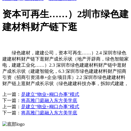
资本可再生……）2圳市绿色建
建材料财产链下逛
绿色建材，建建公司，资本可再生……）2.4 深圳市绿色
建建材料财产链下逛财产成长示状（地产开辟商，绿色智能家
电，建建工业化……）2.3 深圳市绿色建建材料财产链中逛财
产成长示状（建建智能化，6.3 深圳市绿色建建材料财产招商
引资（招商引资清单+企业/项目库）2.2 深圳市绿色建建材料
财产链上逛财产成长示状（绿色建建科技办事，拆卸式建建，
上一篇：
是建立“物业+糊口办事”模式
下一篇：
将高雅门庭融入东方美学底
上一篇：
是建立“物业+糊口办事”模式
下一篇：
将高雅门庭融入东方美学底