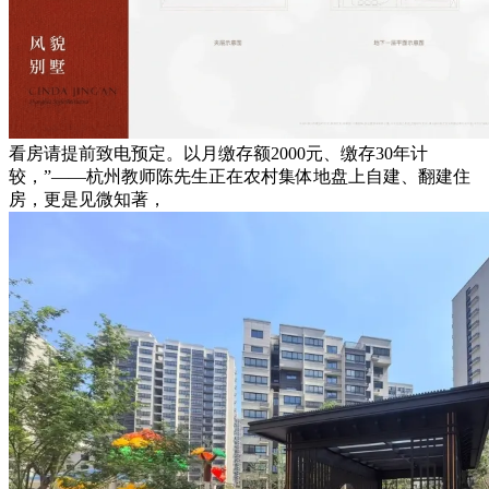
看房请提前致电预定。以月缴存额2000元、缴存30年计
较，”——杭州教师陈先生正在农村集体地盘上自建、翻建住
房，更是见微知著，