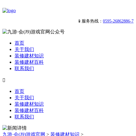
📱服务热线：
0595-26862886-7
首页
关于我们
装修建材知识
装修建材百科
联系我们

首页
关于我们
装修建材知识
装修建材百科
联系我们
九游·会(J9)游戏官网
>
装修建材知识
>