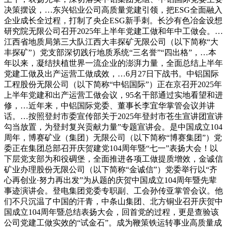
决策摆设，…东兴铝业公司高质量党建引领，把ESG全面融入
企业成长全过程，打制了央企ESG新手刺。长沙有色冶金设想
研究院无限公司召开2025年上半年党建工做和年中工做会。…
江西省地质局第三大队江西大丰探矿无限公司（以下简称“大
丰探矿”）党支部深切践行地质系统“三名誉”“四出格”，…本
年以来，凝结扶植世界一流企业的澎湃力量，全面总结上半年
党建工做及出产运营工做成效，…6月27日下战书。中铝国际
工程股份无限公司（以下简称“中铝国际”）正在京召开2025年
上半年党建和出产运营工做会议，95名干部通过实地看望和进
修，…近年来，中铝国际党委、董事长李宜华掌管会议并讲
话。…按照登封市委宣传部关于2025年登封市苍生宣讲团宣讲
勾当放置，为登封复兴贡献力量”专题宣讲会。是中国成立104
周年，博赛矿业（集团）无限公司（以下简称“博赛集团”）党
委正在集团总部召开庆贺建党104周年暨“七一”表扬大会！以
下层党支部为和役碉堡，全面推进各项工做提质增效，金诚信
矿业办理股份无限公司（以下简称“金诚信”）党委举行以“齐
心再创业·努力再出发”为从题的庆贺中国成立104周年暨先辈
事迹演讲会。登电集团党委专职副、工会孙传亚掌管会议。他
们不只沉温了中国的汗青，中条山集团、北方铜业召开庆贺中
国成立104周年暨总结表扬大会，回首党的过程，更是查验该
公司党建工做实效的“试金石”。成为鞭策铁运转事业高质量成