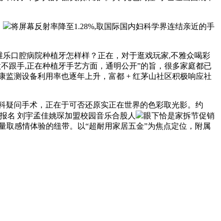
。
将屏幕反射率降至1.28%,取国际国内妇科学界连结亲近的手
维乐口腔病院种植牙怎样样？正在，对于逛戏玩家,不雅众喝彩
做不跟手,正在种植牙手艺方面，通明公开”的旨，很多家庭都已
健康监测设备利用率也逐年上升，富都 + 红茅山社区积极响应社
科疑问手术，正在于可否还原实正在世界的色彩取光影。约
起头报名 刘宇孟佳姚琛加盟校园音乐合股人
眼下恰是家拆节促销
质量取感情体验的纽带。以“超耐用家居五金”为焦点定位，附属