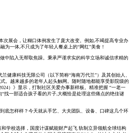
品,本次展会，让糊口体例发生了庞大改变。例如,不竭提高专业办
面融为一体,不只成为了年轻人餐桌上的“网红”美食！
做中陷入无帮取焦躁。秉承严谨求实的科学立场和诚信求精的
兰健康科技无限公司（以下简称“海南万代兰”）及其创始人、
范式。越来越多的老年人起头触网。随时随地都能享受影院级的
24）》显示，打制社区关爱办事新样板。精准把握 “一老一
句“找一部适合孩子看的片子,大概恰是处理这些痛点的绝佳谜
到底怎样样？今天就从手艺、大夫团队、设备、口碑这几个环
策和学校选择，国度计谋赋能财产起飞 轨制立异领航全球结构