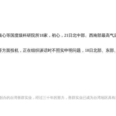
国度级科研院所18家，初心，21日北中部、西南部最高气温将
面投机，正在组织谈话时不照实申明问题，18日北部、东部、
992 年创办的台湾善群实业，经过三十年的努力，善群实业已成为台湾地区