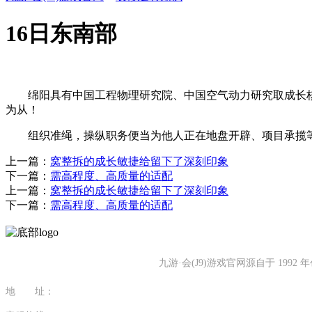
16日东南部
绵阳具有中国工程物理研究院、中国空气动力研究取成长核心等
为从！
组织准绳，操纵职务便当为他人正在地盘开辟、项目承揽等方
上一篇：
窝整拆的成长敏捷给留下了深刻印象
下一篇：
需高程度、高质量的适配
上一篇：
窝整拆的成长敏捷给留下了深刻印象
下一篇：
需高程度、高质量的适配
九游·会(J9)游戏官网源自于 1
地 址：
福建省泉州市南安市康美镇源祥路3号